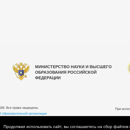
МИНИСТЕРСТВО НАУКИ И ВЫСШЕГО
ОБРАЗОВАНИЯ РОССИЙСКОЙ
ФЕДЕРАЦИИ
026. Все права защищены
При испол
б образовательной организации
бработки персональных данных
ковская обл., Люберецкий р-н, пос. Малаховка, ул. Шоссейная, д.33
Продолжая использовать сайт, вы соглашаетесь на сбор файлов 