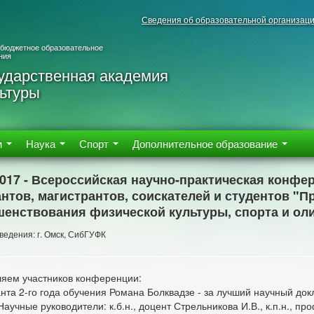
Сведения об образовательной организац
 бюджетное образовательное
ния
ударственная академия
ьтуры
м
Наука
Спорт
Дополнительное образование
2017 - Всероссийская научно-практическая конф
нтов, магистрантов, соискателей и студентов "
енствования физической культуры, спорта и оли
ведения: г. Омск, СибГУФК
яем участников конференции:
нта 2-го года обучения Романа Болквадзе - за лучший научный до
 Научные руководители: к.б.н., доцент Стрельникова И.В., к.п.н., п