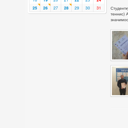
25
26
27
28
29
30
31
Студентк
теннис) 
значимос