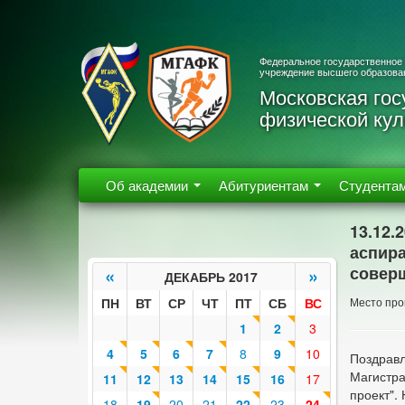
Федеральное государственное
учреждение высшего образова
Московская гос
физической кул
Об академии
Абитуриентам
Студента
13.12.
аспира
соверш
«
»
ДЕКАБРЬ 2017
ПН
ВТ
СР
ЧТ
ПТ
СБ
ВС
Место про
1
2
3
4
5
6
7
8
9
10
Поздравл
Магистра
11
12
13
14
15
16
17
проект".
18
19
20
21
22
23
24