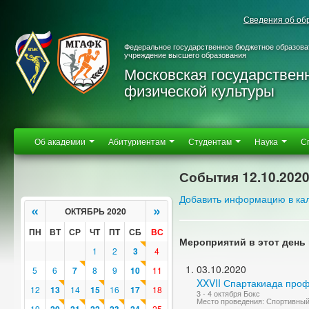
Сведения об об
Федеральное государственное бюджетное образова
учреждение высшего образования
Московская государствен
физической культуры
Об академии
Абитуриентам
Студентам
Наука
С
События 12.10.202
Добавить информацию в ка
«
»
ОКТЯБРЬ 2020
ПН
ВТ
СР
ЧТ
ПТ
СБ
ВС
Мероприятий в этот день 
1
2
3
4
03.10.2020
5
6
7
8
9
10
11
XXVII Спартакиада про
12
13
14
15
16
17
18
3 - 4 октября Бокс
Место проведения: Спортивны
19
25