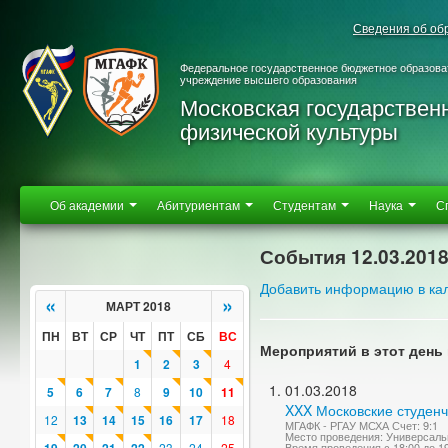
Сведения об об
Федеральное государственное бюджетное образова
учреждение высшего образования
Московская государствен
физической культуры
Об академии
Абитуриентам
Студентам
Наука
С
События 12.03.201
Добавить информацию в ка
«
»
МАРТ 2018
ПН
ВТ
СР
ЧТ
ПТ
СБ
ВС
Мероприятий в этот день 
1
2
3
4
01.03.2018
5
6
7
8
9
10
11
XXX Московские студенч
12
13
14
15
16
17
18
МГАФК - РГАУ МСХА Счет: 9:1
Место проведения: Универсаль
23
24
25
Время проведения с 18:00 до 1