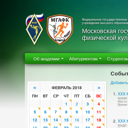
Федеральное государственное
учреждение высшего образова
Московская гос
физической кул
Об академии
Абитуриентам
Студента
Событ
Добавить
«
»
ФЕВРАЛЬ 2018
XXX 
ПН
ВТ
СР
ЧТ
ПТ
СБ
ВС
МАМИ 
Место 
1
2
3
4
Время 
5
6
7
8
9
10
11
12
13
14
15
16
17
18
XXX 
МАДИ —
19
20
21
22
23
24
25