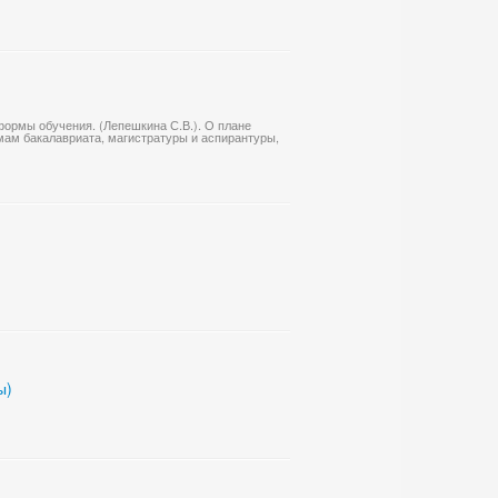
формы обучения. (Лепешкина С.В.). О плане
мам бакалавриата, магистратуры и аспирантуры,
ы)