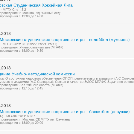
овская Студенческая Хоккейная Лига
- МГТУ Счет: 3:2
проведения: г. Москва, ЛД "Южный лед"
проведения с 12:00 до 14:00
.2018
 Московские студенческие спортивные игры - волейбол (мужчины)
- МГСУ Счет: 3:0 (25:22, 25:21, 25:17)
проведения: Универсальный зал (МГАФК)
проведения с 18:00 до 19:30
.2018
дание Учебно-методической комиссии
ка: О состоянии кадрового обеспечения ОПОП, реализуемых в академии (А.С Солнц
уемым в академии (А.С Солнцева); Состав и качество ЭИОС МГАФК. Задачи по ее со
проведения: Зал Ученого совета (МГАФК)
проведения с 12:15 до 12:45
.2018
Московские студенческие спортивные игры - баскетбол (девушки)
Б) - МГАФК Счет: 60:87
проведения: г. Москва, СК МГТУ им. Баумана
проведения с 18:00 до 20:00