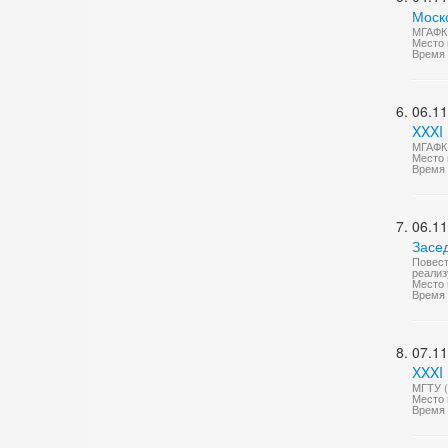
Моск
МГАФК 
Место 
Время 
06.11
XXXI
МГАФК 
Место 
Время 
06.11
Засе
Повест
реализ
Место 
Время 
07.11
XXXI 
МГТУ (
Место 
Время 