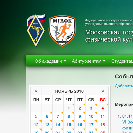
Федеральное государственное
учреждение высшего образова
Московская гос
физической кул
Об академии
Абитуриентам
Студента
Событ
Добавить
«
»
НОЯБРЬ 2018
ПН
ВТ
СР
ЧТ
ПТ
СБ
ВС
Меропри
1
2
3
4
01.11
5
6
7
8
9
10
11
VI В
12
13
14
15
16
17
18
физич
19
20
21
22
23
24
25
К учас