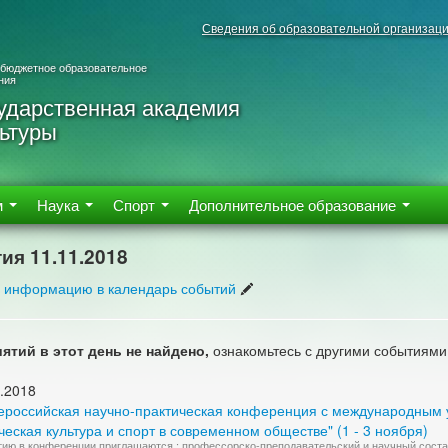
Сведения об образовательной организац
 бюджетное образовательное
ния
ударственная академия
ьтуры
м
Наука
Спорт
Дополнительное образование
ия 11.11.2018
 информацию в календарь событий
ятий в этот день не найдено,
ознакомьтесь с другими событиями
.2018
сероссийская научно-практическая конференция с международным 
еская культура и спорт в современном обществе" (1 - 3 ноября)
тию в конференции приглашаются : профессорско-преподавательский и научный состав