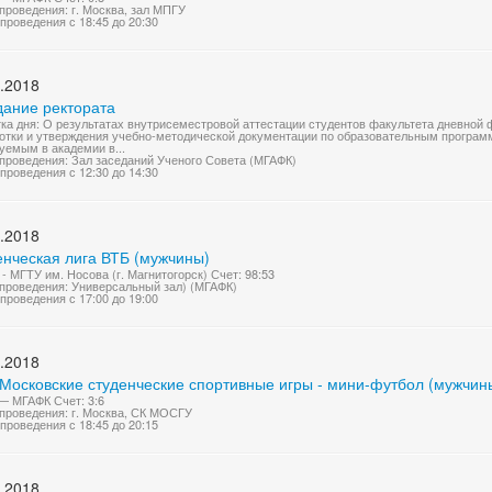
проведения: г. Москва, зал МПГУ
проведения с 18:45 до 20:30
.2018
дание ректората
ка дня: О результатах внутрисеместровой аттестации студентов факультета дневной 
отки и утверждения учебно-методической документации по образовательным програм
уемым в академии в...
проведения: Зал заседаний Ученого Совета (МГАФК)
проведения с 12:30 до 14:30
.2018
енческая лига ВТБ (мужчины)
- МГТУ им. Носова (г. Магнитогорск) Счет: 98:53
проведения: Универсальный зал) (МГАФК)
проведения с 17:00 до 19:00
.2018
 Московские студенческие спортивные игры - мини-футбол (мужчин
 МГАФК Счет: 3:6
проведения: г. Москва, СК МОСГУ
проведения с 18:45 до 20:15
.2018