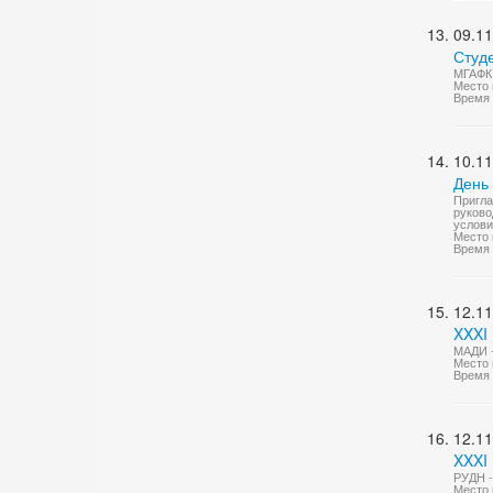
09.11
Студ
МГАФК 
Место 
Время 
10.11
День
Пригла
руково
услови
Место 
Время 
12.11
XXXI
МАДИ -
Место 
Время 
12.11
XXXI 
РУДН -
Место 