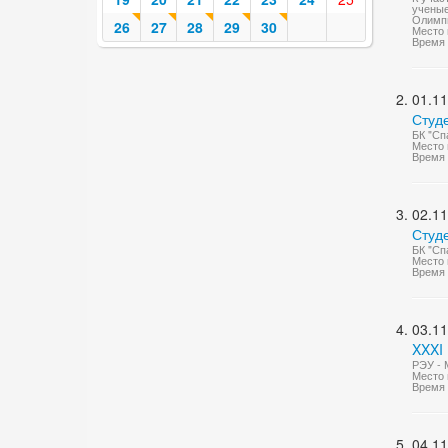
ученые
Олимпи
26
27
28
29
30
Место 
Время 
01.11
Студ
БК "Сп
Место 
Время 
02.11
Студ
БК "Сп
Место 
Время 
03.11
XXXI 
РЭУ - 
Место 
Время 
04.11