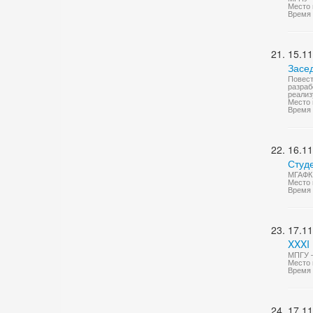
Место 
Время 
15.11
Засе
Повест
разраб
реализ
Место 
Время 
16.11
Студ
МГАФК 
Место 
Время 
17.11
XXXI
МПГУ —
Место 
Время 
17.11