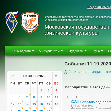
Сведения об об
Федеральное государственное бюджетное образова
учреждение высшего образования
Московская государствен
физической культуры
Об академии
Абитуриентам
Студентам
Наука
С
События 11.10.202
Добавить информацию в ка
«
»
ОКТЯБРЬ 2020
ПН
ВТ
СР
ЧТ
ПТ
СБ
ВС
Мероприятий в этот день 
1
2
3
4
03.10.2020
5
6
7
8
9
10
11
XXVII Спартакиада про
12
13
14
15
16
17
18
3 - 4 октября Бокс
Место проведения: Спортивны
19
25