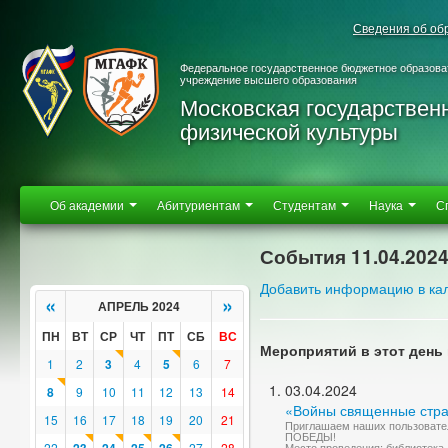
Сведения об об
Федеральное государственное бюджетное образова
учреждение высшего образования
Московская государствен
физической культуры
Об академии
Абитуриентам
Студентам
Наука
С
События 11.04.202
Добавить информацию в ка
«
»
АПРЕЛЬ 2024
ПН
ВТ
СР
ЧТ
ПТ
СБ
ВС
Мероприятий в этот день 
1
2
3
4
5
6
7
03.04.2024
8
9
10
11
12
13
14
«Войны священные стр
15
16
17
18
19
20
21
Приглашаем наших пользовател
ПОБЕДЫ!
22
27
28
Место проведения: библиотека