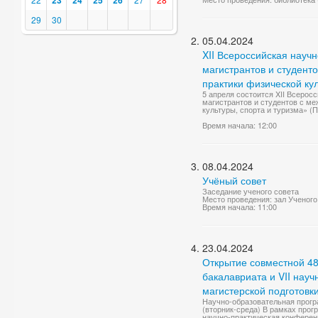
23
24
25
26
29
30
05.04.2024
XII Всероссийская науч
магистрантов и студент
практики физической кул
5 апреля состоится XII Всерос
магистрантов и студентов с м
культуры, спорта и туризма» (
Время начала: 12:00
08.04.2024
Учёный совет
Заседание ученого совета
Место проведения: зал Ученого
Время начала: 11:00
23.04.2024
Открытие совместной 48
бакалавриата и VII нау
магистерской подготовк
Научно-образовательная прогр
(вторник-среда) В рамках прог
научно-практическая конференц