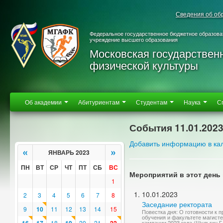
Сведения об об
Федеральное государственное бюджетное образова
учреждение высшего образования
Московская государствен
физической культуры
Об академии
Абитуриентам
Студентам
Наука
С
События 11.01.202
Добавить информацию в ка
«
»
ЯНВАРЬ 2023
ПН
ВТ
СР
ЧТ
ПТ
СБ
ВС
Мероприятий в этот день 
1
10.01.2023
2
3
4
5
6
7
8
Заседание ректората
9
10
11
12
13
14
15
Повестка дня: О готовности к 
обучения и факультете магисте
18
20
21
кампании 2023 года (Шульгин Г.