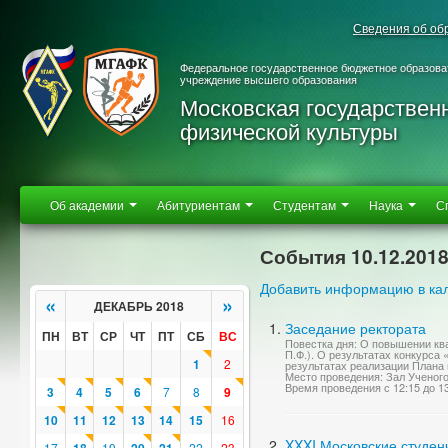
Сведения об об
Федеральное государственное бюджетное образова
учреждение высшего образования
Московская государствен
физической культуры
Об академии
Абитуриентам
Студентам
Наука
С
События 10.12.201
Добавить информацию в ка
«
»
ДЕКАБРЬ 2018
Заседание ректората
ПН
ВТ
СР
ЧТ
ПТ
СБ
ВС
Повестка дня: О повышении кв
П.Ф.). О результатах конкурса
1
2
результатах реализации Плана 
Место проведения: Зал Ученог
Время проведения с 12:15 до 1
3
4
5
6
7
8
9
10
11
12
13
14
15
16
XXXI Московские студен
17
19
22
23