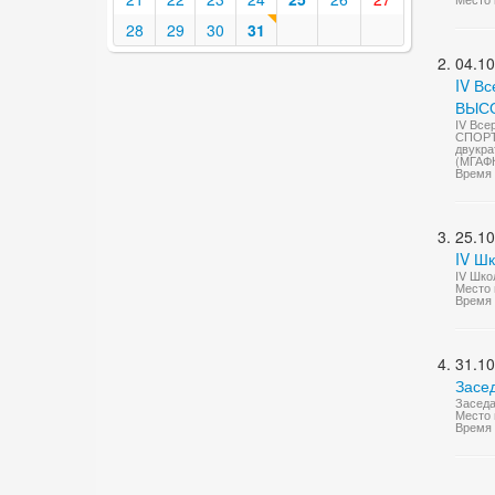
28
29
30
31
04.10
IV В
ВЫС
IV Вс
СПОРТ
двукра
(МГАФ
Время 
25.10
IV Ш
IV Шко
Место 
Время 
31.10
Засе
Заседа
Место 
Время 