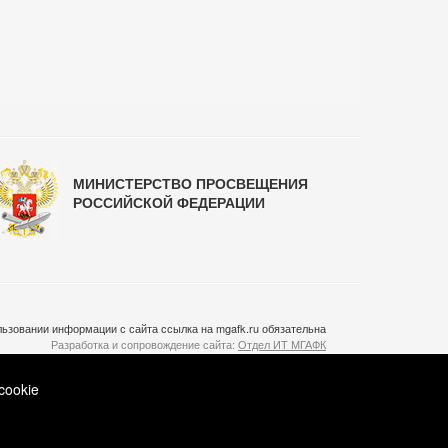
МИНИСТЕРСТВО ПРОСВЕЩЕНИЯ
РОССИЙСКОЙ ФЕДЕРАЦИИ
ьзовании информации с сайта ссылка на mgafk.ru обязательна
Разработка и сопровождение сайта:
Отдел ИТ МГАФК
Система управления контентом:
temeshov.ru
cookie