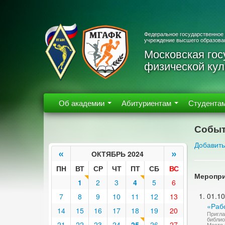
Федеральное государственное
учреждение высшего образова
Московская гос
физической кул
Об академии
Абитуриентам
Студента
Событ
Добавить
«
»
ОКТЯБРЬ 2024
ПН
ВТ
СР
ЧТ
ПТ
СБ
ВС
Меропри
1
2
3
4
5
6
01.10
7
8
9
10
11
12
13
«Рабо
14
15
16
17
18
19
20
Пригла
библио
21
22
23
24
25
26
27
Место 