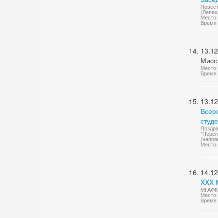
Повест
(Лепеш
Место 
Время 
13.12
Мисс
Место 
Время 
13.12
Всер
студ
Поздра
"Персп
(напра
Место 
14.12
XXX 
МГАФК 
Место 
Время 