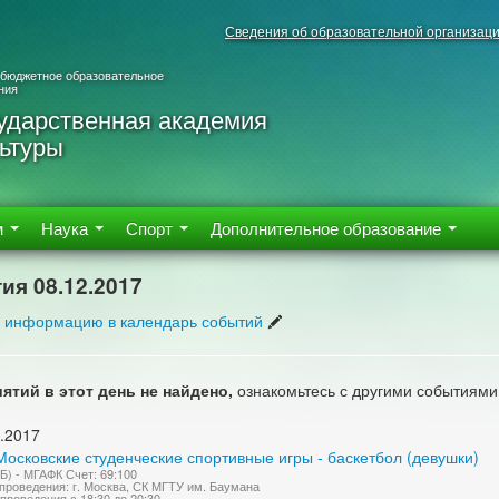
Сведения об образовательной организац
 бюджетное образовательное
ния
ударственная академия
ьтуры
м
Наука
Спорт
Дополнительное образование
ия 08.12.2017
 информацию в календарь событий
ятий в этот день не найдено,
ознакомьтесь с другими событиями
.2017
осковские студенческие спортивные игры - баскетбол (девушки)
Б) - МГАФК Счет: 69:100
проведения: г. Москва, СК МГТУ им. Баумана
проведения с 18:30 до 20:30