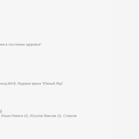
ями в состоянии здоровья"
роезд 6418, Ледовая арена "Южный Лёд"
)
 Илько Никита (2), Юсупов Максим (2), Стерхов