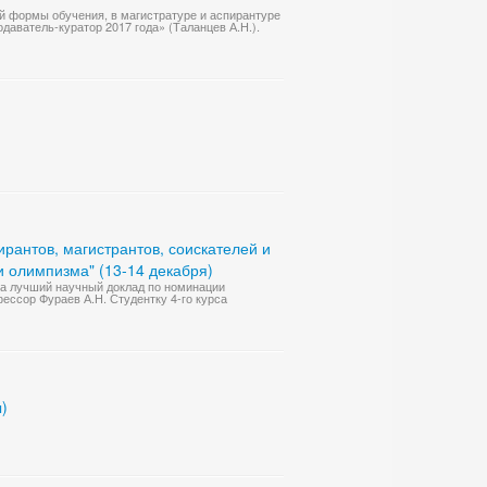
ой формы обучения, в магистратуре и аспирантуре
даватель-куратор 2017 года» (Таланцев А.Н.).
рантов, магистрантов, соискателей и
и олимпизма" (13-14 декабря)
за лучший научный доклад по номинации
офессор Фураев А.Н. Студентку 4-го курса
)