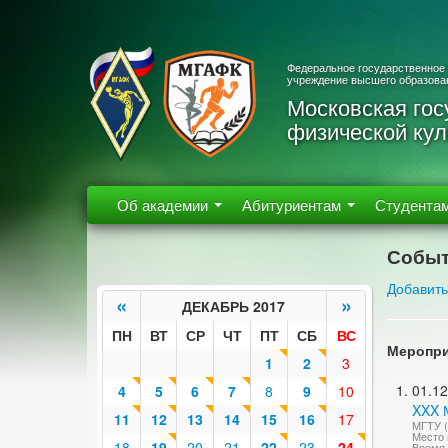
Федеральное государственное
учреждение высшего образова
Московская гос
физической кул
Об академии
Абитуриентам
Студента
Событ
Добавить
«
»
ДЕКАБРЬ 2017
ПН
ВТ
СР
ЧТ
ПТ
СБ
ВС
Меропри
1
2
3
01.12
4
5
6
7
8
9
10
XXX М
11
12
13
14
15
16
17
МГТУ (
Место 
18
19
20
21
22
23
24
Время 