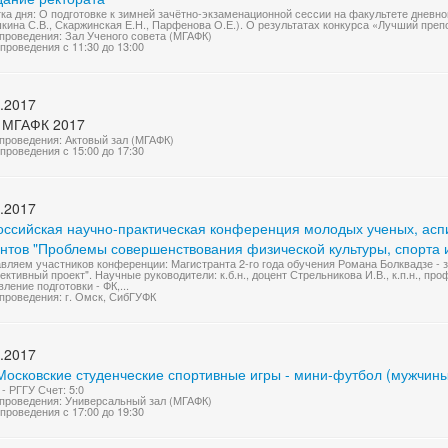
ка дня: О подготовке к зимней зачётно-экзаменационной сессии на факультете дневн
кина С.В., Скаржинская Е.Н., Парфенова О.Е.). О результатах конкурса «Лучший препо
проведения: Зал Ученого совета (МГАФК)
проведения с 11:30 до 13:00
.2017
 МГАФК 2017
проведения: Актовый зал (МГАФК)
проведения с 15:00 до 17:30
.2017
оссийская научно-практическая конференция молодых ученых, аспи
ентов "Проблемы совершенствования физической культуры, спорта 
вляем участников конференции: Магистранта 2-го года обучения Романа Болквадзе - 
ективный проект". Научные руководители: к.б.н., доцент Стрельникова И.В., к.п.н., пр
вление подготовки - ФК,...
проведения: г. Омск, СибГУФК
.2017
Московские студенческие спортивные игры - мини-футбол (мужчины
- РГГУ Счет: 5:0
проведения: Универсальный зал (МГАФК)
проведения с 17:00 до 19:30