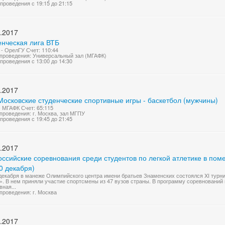
проведения с 19:15 до 21:15
.2017
енческая лига ВТБ
- ОрелГУ Счет: 110:44
проведения: Универсальный зал (МГАФК)
проведения с 13:00 до 14:30
.2017
Московские студенческие спортивные игры - баскетбол (мужчины)
 МГАФК Счет: 65:115
проведения: г. Москва, зал МГПУ
проведения с 19:45 до 21:45
.2017
ссийские соревнования среди студентов по легкой атлетике в пом
0 декабря)
декабря в манеже Олимпийского центра имени братьев Знаменских состоялся XI турни
». В нем приняли участие спортсмены из 47 вузов страны. В программу соревнований
вная...
проведения: г. Москва
.2017