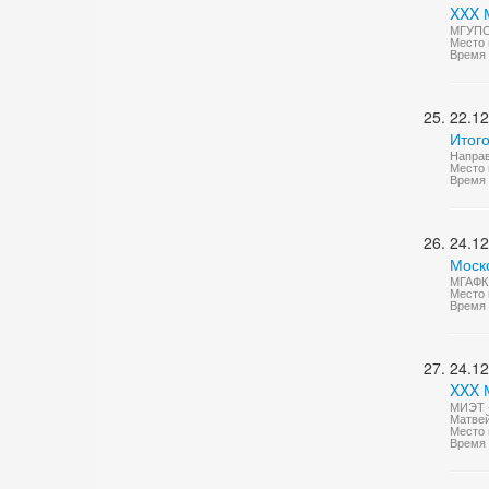
XXX 
МГУПС
Место 
Время 
22.12
Итого
Направ
Место 
Время 
24.12
Моск
МГАФК 
Место 
Время 
24.12
XXX 
МИЭТ -
Матвей
Место 
Время 