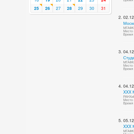
25
26
27
28
29
30
31
02.12
Моск
МГАФК 
Место 
Время 
04.12
Студ
МГАФК 
Место 
Время 
04.12
XXX 
РАНХиГ
Место 
Время 
05.12
XXX 
МГАФК 