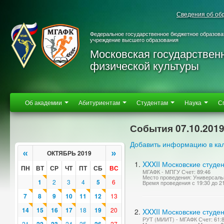
Сведения об об
Федеральное государственное бюджетное образова
учреждение высшего образования
Московская государствен
физической культуры
Об академии
Абитуриентам
Студентам
Наука
С
События 07.10.201
Добавить информацию в ка
«
»
ОКТЯБРЬ 2019
XXXII Московские студе
ПН
ВТ
СР
ЧТ
ПТ
СБ
ВС
МГАФК - МПГУ Счет: 89:46
Место проведения: Универсаль
1
2
3
4
5
6
Время проведения с 19:30 до 2
7
8
9
10
11
12
13
14
15
16
17
18
19
20
XXXII Московские студен
РУТ (МИИТ) - МГАФК Счет: 61:
21
24
25
27