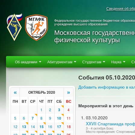
Сведения об об
Федеральное государственное бюджетное образова
учреждение высшего образования
Московская государствен
физической культуры
Об академии
Абитуриентам
Студентам
Наука
С
События 05.10.202
Добавить информацию в ка
«
»
ОКТЯБРЬ 2020
ПН
ВТ
СР
ЧТ
ПТ
СБ
ВС
Мероприятий в этот день 
1
2
3
4
03.10.2020
5
6
7
8
9
10
11
XXVII Спартакиада про
12
13
14
15
16
17
18
3 - 4 октября Бокс
Место проведения: Спортивны
19
25