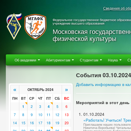
Сведения об об
Федеральное государственное бюджетное образова
учреждение высшего образования
Московская государствен
физической культуры
Об академии
Абитуриентам
Студентам
Наука
С
События 03.10.202
Добавить информацию в ка
«
»
ОКТЯБРЬ 2024
ПН
ВТ
СР
ЧТ
ПТ
СБ
ВС
Мероприятий в этот день 
1
2
3
4
5
6
01.10.2024
7
8
9
10
11
12
13
«Работать! Учиться! Тре
14
15
16
17
18
19
20
Приглашаем наших пользовател
Никитича Воробьева! Читальный
21
22
23
24
26
27
Место проведения: Библиотека