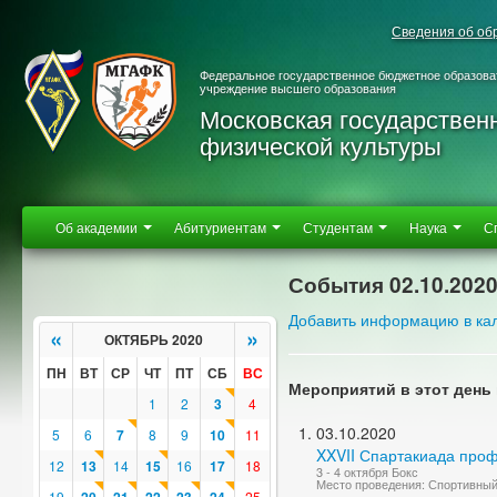
Сведения об об
Федеральное государственное бюджетное образова
учреждение высшего образования
Московская государствен
физической культуры
Об академии
Абитуриентам
Студентам
Наука
С
События 02.10.202
Добавить информацию в ка
«
»
ОКТЯБРЬ 2020
ПН
ВТ
СР
ЧТ
ПТ
СБ
ВС
Мероприятий в этот день 
1
2
3
4
03.10.2020
5
6
7
8
9
10
11
XXVII Спартакиада про
12
13
14
15
16
17
18
3 - 4 октября Бокс
Место проведения: Спортивны
19
25