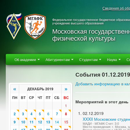
Сведения об об
Федеральное государственное бюджетное образова
учреждение высшего образования
Московская государствен
физической культуры
Об академии
Абитуриентам
Студентам
Наука
С
События 01.12.201
Добавить информацию в ка
«
»
ДЕКАБРЬ 2019
ПН
ВТ
СР
ЧТ
ПТ
СБ
ВС
Мероприятий в этот день 
1
02.12.2019
2
3
4
5
6
7
8
XXXII Московские студе
9
10
11
12
13
14
15
МАДИ - МГАФК Счет: 3:0
Место проведения: г. Москва, 
16
19
Время проведения с 18:30 до 2