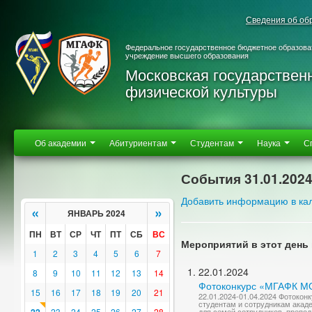
Сведения об об
Федеральное государственное бюджетное образова
учреждение высшего образования
Московская государствен
физической культуры
Об академии
Абитуриентам
Студентам
Наука
С
События 31.01.202
Добавить информацию в ка
«
»
ЯНВАРЬ 2024
ПН
ВТ
СР
ЧТ
ПТ
СБ
ВС
Мероприятий в этот день 
1
2
3
4
5
6
7
22.01.2024
8
9
10
11
12
13
14
Фотоконкурс «МГАФК 
15
16
17
18
19
20
21
22.01.2024-01.04.2024 Фотоко
студентам и сотрудникам акад
23
24
25
26
27
28
для семей сотрудников, препод