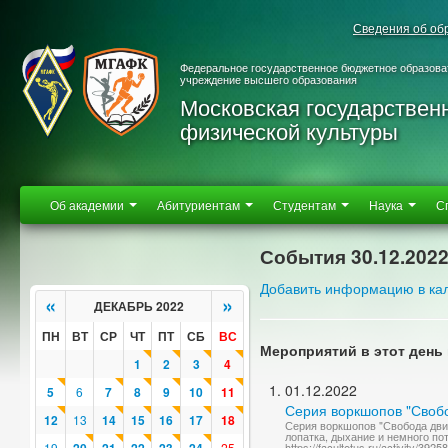
Сведения об об
Федеральное государственное бюджетное образова
учреждение высшего образования
Московская государствен
физической культуры
Об академии
Абитуриентам
Студентам
Наука
С
События 30.12.202
Добавить информацию в ка
«
»
ДЕКАБРЬ 2022
ПН
ВТ
СР
ЧТ
ПТ
СБ
ВС
Мероприятий в этот день 
1
2
3
4
01.12.2022
5
6
7
8
9
10
11
Серия воркшопов "Своб
12
13
14
15
16
17
18
Серия воркшопов "Свобода движ
лопатка, дыхание и немного по
19
25
https://facultetus.ru/activity/39258