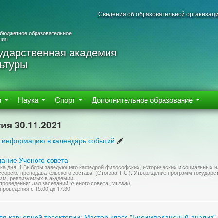
Сведения об образовательной организац
 бюджетное образовательное
ния
ударственная академия
ьтуры
м
Наука
Спорт
Дополнительное образование
ия 30.11.2021
 информацию в календарь событий
дание Ученого совета
ка дня: 1.Выборы заведующего кафедрой философских, исторических и социальных на
сорско-преподавательского состава. (Стогова Т.С.). Утверждение программ государс
мм, реализуемых в академии...
проведения: Зал заседаний Ученого совета (МГАФК)
проведения с 15:00 до 17:30
ля карьерной траектории: Мастер-класс "Биоимпедансный анализ" 