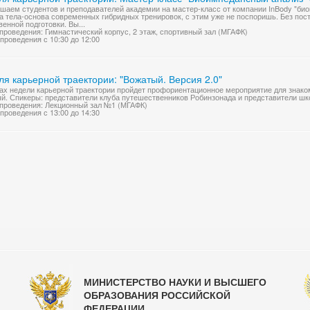
шаем студентов и преподавателей академии на мастер-класс от компании InBody "био
а тела-основа современных гибридных тренировок, с этим уже не поспоришь. Без пос
венной подготовки. Вы...
проведения: Гимнастический корпус, 2 этаж, спортивный зал (МГАФК)
проведения с 10:30 до 12:00
я карьерной траектории: "Вожатый. Версия 2.0"
ах недели карьерной траектории пройдет профориентационное мероприятие для знаком
й. Спикеры: представители клуба путешественников Робинзонада и представители 
проведения: Лекционный зал №1 (МГАФК)
проведения с 13:00 до 14:30
МИНИСТЕРСТВО НАУКИ И ВЫСШЕГО
ОБРАЗОВАНИЯ РОССИЙСКОЙ
ФЕДЕРАЦИИ