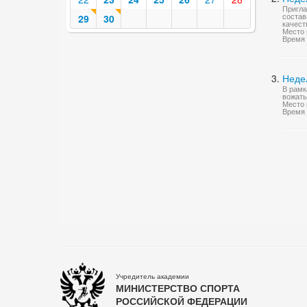
Пригла
состав
29
30
качест
Место 
Время 
Недел
В рамк
вожаты
Место 
Время 
Учредитель академии
МИНИСТЕРСТВО СПОРТА
РОССИЙСКОЙ ФЕДЕРАЦИИ