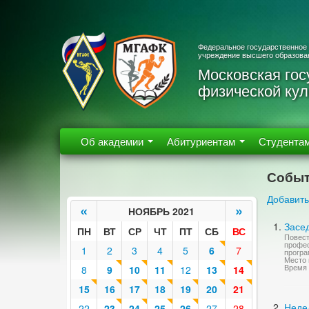
Федеральное государственное
учреждение высшего образова
Московская гос
физической кул
Об академии
Абитуриентам
Студента
Событ
Добавить
«
»
НОЯБРЬ 2021
Засе
ПН
ВТ
СР
ЧТ
ПТ
СБ
ВС
Повест
профес
1
2
3
4
5
6
7
програ
Место 
Время 
8
9
10
11
12
13
14
15
16
17
18
19
20
21
Неде
22
23
24
25
26
27
28