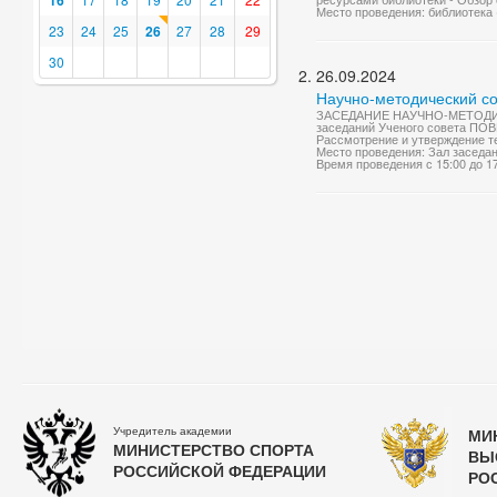
16
Место проведения: библиотека
23
24
25
26
27
28
29
30
26.09.2024
Научно-методический со
ЗАСЕДАНИЕ НАУЧНО-МЕТОДИЧЕСК
заседаний Ученого совета ПОВЕ
Рассмотрение и утверждение те
Место проведения: Зал заседа
Время проведения с 15:00 до 1
Учредитель академии
МИ
МИНИСТЕРСТВО СПОРТА
ВЫ
РОССИЙСКОЙ ФЕДЕРАЦИИ
РО