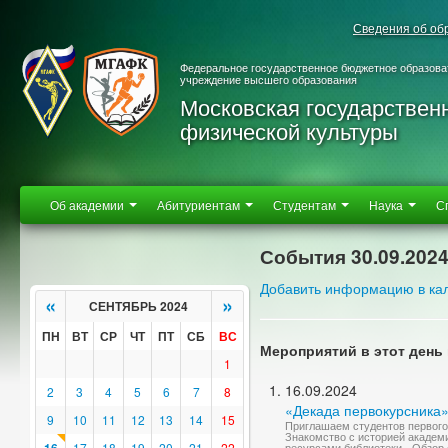
Сведения об об
Федеральное государственное бюджетное образова
учреждение высшего образования
Московская государствен
физической культуры
Об академии
Абитуриентам
Студентам
Наука
С
События 30.09.202
Добавить информацию в ка
«
»
СЕНТЯБРЬ 2024
ПН
ВТ
СР
ЧТ
ПТ
СБ
ВС
Мероприятий в этот день 
1
16.09.2024
2
3
4
5
6
7
8
«Декада первокурсника
9
10
11
12
13
14
15
Приглашаем студентов первого
Знакомство с историей академи
17
18
19
20
21
22
ресурсами библиотеки - Обзор 