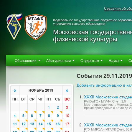
Сведения об об
Федеральное государственное бюджетное образова
учреждение высшего образования
Московская государствен
физической культуры
Об академии
Абитуриентам
Студентам
Наука
С
События 29.11.201
Добавить информацию в ка
«
»
НОЯБРЬ 2019
XXXII Московские студе
ПН
ВТ
СР
ЧТ
ПТ
СБ
ВС
РАНХиГС - МГАФК Счет: 3:0
Место проведения: г. Москва,
1
2
3
Время проведения с 18:30 до 2
4
5
6
7
8
9
10
11
12
13
14
15
16
17
XXXII Московские студен
РТУ МИРЭА - МГАФК Счет: 66:
24