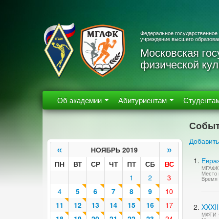
Федеральное государственное
учреждение высшего образова
Московская гос
физической кул
Об академии
Абитуриентам
Студента
Событ
Добавить
«
»
НОЯБРЬ 2019
Евра
ПН
ВТ
СР
ЧТ
ПТ
СБ
ВС
МГАФК 
Место 
1
2
3
Время 
4
5
6
7
8
9
10
11
12
13
14
15
16
17
XXXI
МФТИ -
18
19
20
21
22
23
24