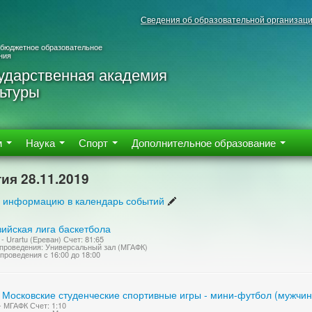
Сведения об образовательной организац
 бюджетное образовательное
ния
ударственная академия
ьтуры
м
Наука
Спорт
Дополнительное образование
ия 28.11.2019
 информацию в календарь событий
зийская лига баскетбола
- Urartu (Ереван) Счет: 81:65
проведения: Универсальный зал (МГАФК)
проведения с 16:00 до 18:00
I Московские студенческие спортивные игры - мини-футбол (мужчи
 МГАФК Счет: 1:10