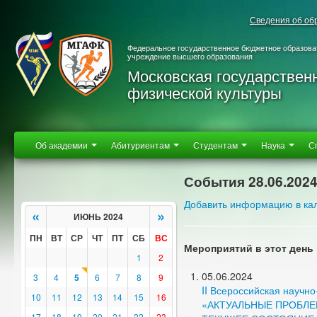
Сведения об об
Федеральное государственное бюджетное образова
учреждение высшего образования
Московская государствен
физической культуры
Об академии
Абитуриентам
Студентам
Наука
С
События 28.06.202
Добавить информацию в ка
«
»
ИЮНЬ 2024
ПН
ВТ
СР
ЧТ
ПТ
СБ
ВС
Мероприятий в этот день 
1
2
05.06.2024
3
4
5
6
7
8
9
II Всероссийская научн
10
11
12
13
14
15
16
«АКТУАЛЬНЫЕ ПРОБЛЕ
17
18
19
20
21
22
23