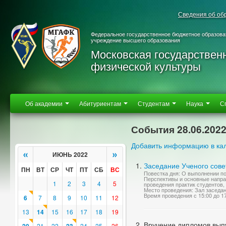
Сведения об об
Федеральное государственное бюджетное образова
учреждение высшего образования
Московская государствен
физической культуры
Об академии
Абитуриентам
Студентам
Наука
С
События 28.06.202
Добавить информацию в ка
«
»
ИЮНЬ 2022
Заседание Ученого сове
ПН
ВТ
СР
ЧТ
ПТ
СБ
ВС
Повестка дня: О выполнении по
Перспективы и основные направ
1
2
3
4
5
проведения практик студентов
Место проведения: Зал заседа
Время проведения с 15:00 до 1
6
7
8
9
10
11
12
13
14
15
16
17
18
19
Вручение дипломов выпу
21
22
24
25
26