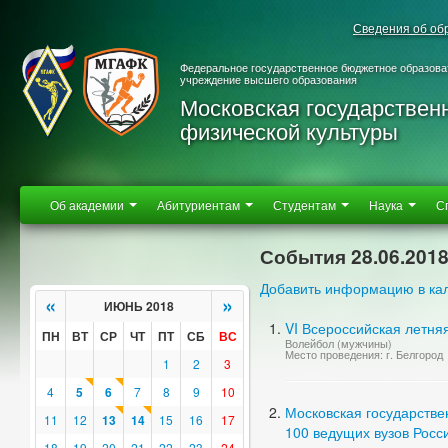
Сведения об об
Федеральное государственное бюджетное образова
учреждение высшего образования
Московская государствен
физической культуры
Об академии
Абитуриентам
Студентам
Наука
С
События 28.06.201
Добавить информацию в ка
«
»
ИЮНЬ 2018
VI Всероссийская летня
ПН
ВТ
СР
ЧТ
ПТ
СБ
ВС
Волейбол (мужчины)
Место проведения: г. Белгород
1
2
3
4
5
6
7
8
9
10
Московская государстве
11
12
13
14
15
16
17
100 ведущих вузов Росси
18
19
20
21
22
23
24