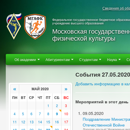
Сведения об об
Федеральное государственное бюджетное образова
учреждение высшего образования
Московская государствен
физической культуры
Об академии
Абитуриентам
Студентам
Наука
С
События 27.05.202
Добавить информацию в ка
«
»
МАЙ 2020
ПН
ВТ
СР
ЧТ
ПТ
СБ
ВС
Мероприятий в этот день 
1
2
3
09.05.2020
4
5
6
7
8
9
10
Поздравление Министра
11
12
13
14
15
16
17
Отечественной Войне
Дорогие друзья! Уважаемые ве
18
19
20
21
23
24