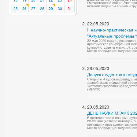
22
Отечественной войне! Этот св
великим подвигом воинов и тру
25
26
27
28
29
30
31
22.05.2020
II научно-практическая
"Актуальные проблемы т
22 мая 2020 года в дистанцио
практическая конференция маг
которой студенты магистратуры 
Место проведения: видеоконф
26.05.2020
Допуск студентов к госу
Студенты 4 курса индивидуаль
зимней экзаменационной сессии
"Автоматизированные средства 
(МГАФК)
29.05.2020
ДЕНЬ НАУКИ МГАФК 2020
В соответствии с планом научн
28-29 мая (четверг-пятница), 
ситуации и проведения заплан
Место проведения: видеоконф