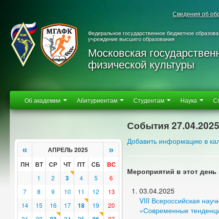
Сведения об об
Федеральное государственное бюджетное образова
учреждение высшего образования
Московская государствен
физической культуры
Об академии
Абитуриентам
Студентам
Наука
С
События 27.04.202
Добавить информацию в ка
«
»
АПРЕЛЬ 2025
ПН
ВТ
СР
ЧТ
ПТ
СБ
ВС
Мероприятий в этот день 
1
2
3
4
5
6
03.04.2025
7
8
9
10
11
12
13
VIII Всероссийская нау
14
15
16
17
18
19
20
«Современные тенденции
21
22
24
25
27