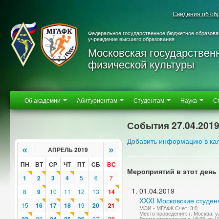
Сведения об об
Федеральное государственное бюджетное образова
учреждение высшего образования
Московская государствен
физической культуры
Об академии
Абитуриентам
Студентам
Наука
С
События 27.04.201
Добавить информацию в ка
«
»
АПРЕЛЬ 2019
ПН
ВТ
СР
ЧТ
ПТ
СБ
ВС
Мероприятий в этот день 
1
2
3
4
5
6
7
01.04.2019
8
9
10
11
12
13
14
XXXI Московские студен
15
16
17
18
19
20
21
МЭИ - МГАФК Счет: 3:0
Место проведения: г. Москва, ул
23
27
28
Время проведения с 18:00 до 1