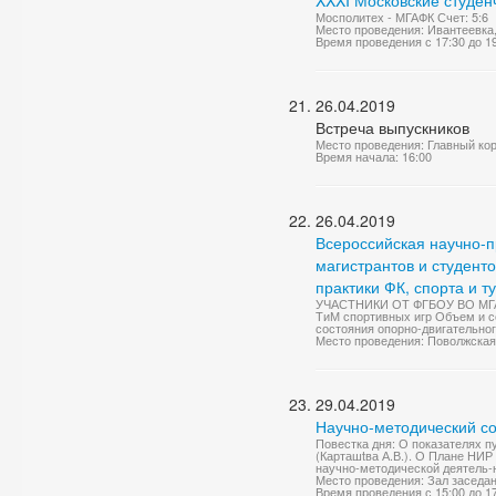
XXXI Московские студен
Мосполитех - МГАФК Счет: 5:6
Место проведения: Ивантеевка
Время проведения с 17:30 до 1
26.04.2019
Встреча выпускников
Место проведения: Главный ко
Время начала: 16:00
26.04.2019
Всероссийская научно-п
магистрантов и студент
практики ФК, спорта и т
УЧАСТНИКИ ОТ ФГБОУ ВО МГАФК:
ТиМ спортивных игр Объем и с
состояния опорно-двигательног
Место проведения: Поволжская 
29.04.2019
Научно-методический со
Повестка дня: О показателях п
(Карташtва А.В.). О Плане НИР
научно-методической деятель-н
Место проведения: Зал заседа
Время проведения с 15:00 до 1