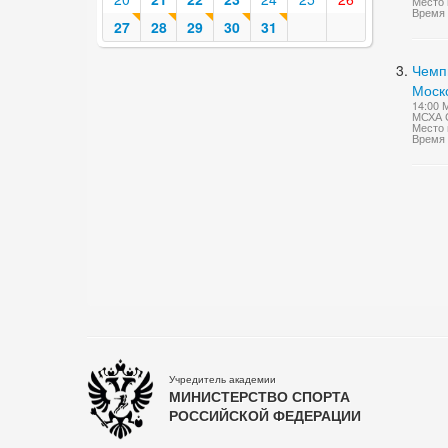
Место 
Время 
27
28
29
30
31
Чемпи
Моско
14:00 
МСХА С
Место 
Время 
Учредитель академии
МИНИСТЕРСТВО СПОРТА
РОССИЙСКОЙ ФЕДЕРАЦИИ