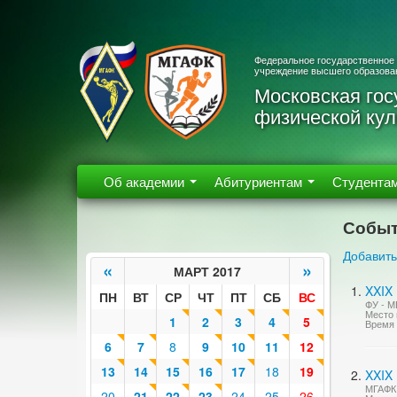
Федеральное государственное
учреждение высшего образова
Московская гос
физической кул
Об академии
Абитуриентам
Студента
Событ
Добавить
«
»
МАРТ 2017
XXIX 
ПН
ВТ
СР
ЧТ
ПТ
СБ
ВС
ФУ - М
Место 
1
2
3
4
5
Время 
6
7
8
9
10
11
12
13
14
15
16
17
18
19
XXIX
МГАФК 
20
21
22
23
24
25
26