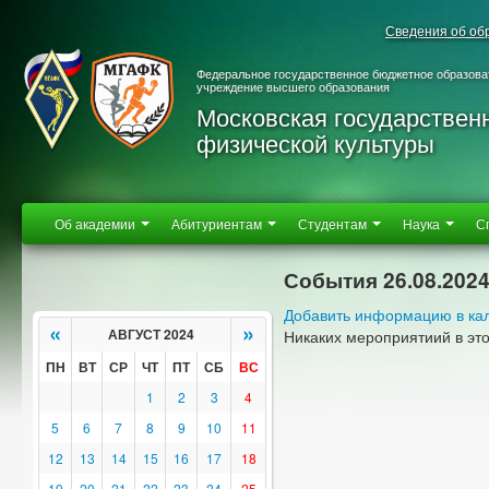
Сведения об об
Федеральное государственное бюджетное образова
учреждение высшего образования
Московская государствен
физической культуры
Об академии
Абитуриентам
Студентам
Наука
С
События 26.08.202
Добавить информацию в ка
«
»
АВГУСТ 2024
Никаких мероприятиий в эт
ПН
ВТ
СР
ЧТ
ПТ
СБ
ВС
1
2
3
4
5
6
7
8
9
10
11
12
13
14
15
16
17
18
19
20
21
22
23
24
25