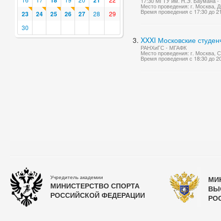
18
21
17:30 МГТУ им. Н.Э. Баумана 
Место проведения: г. Москва
Время проведения с 17:30 до 2
23
24
25
26
27
28
29
30
XXXI Московские студен
РАНХиГС - МГАФК
Место проведения: г. Москва,
Время проведения с 18:30 до 2
Учредитель академии
МИ
МИНИСТЕРСТВО СПОРТА
ВЫ
РОССИЙСКОЙ ФЕДЕРАЦИИ
РО