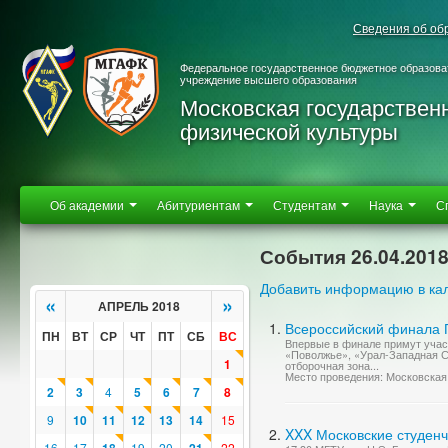
Сведения об об
Федеральное государственное бюджетное образова
учреждение высшего образования
Московская государствен
физической культуры
Об академии
Абитуриентам
Студентам
Наука
С
События 26.04.201
Добавить информацию в ка
«
»
АПРЕЛЬ 2018
Всероссийский финала П
ПН
ВТ
СР
ЧТ
ПТ
СБ
ВС
Впервые в финале примут участ
«Поволжье», «Урал-Западная Си
1
отборочная зона...
Место проведения: Московская 
2
3
4
5
6
7
8
9
10
11
12
13
14
15
XXX Московские студенч
16
17
19
20
22