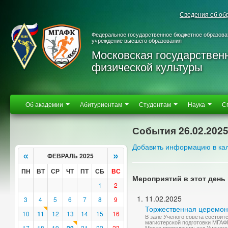
Сведения об об
Федеральное государственное бюджетное образова
учреждение высшего образования
Московская государствен
физической культуры
Об академии
Абитуриентам
Студентам
Наука
С
События 26.02.202
Добавить информацию в ка
«
»
ФЕВРАЛЬ 2025
ПН
ВТ
СР
ЧТ
ПТ
СБ
ВС
Мероприятий в этот день 
1
2
11.02.2025
3
4
5
6
7
8
9
Торжественная церемон
10
11
12
13
14
15
16
В зале Ученого совета состои
магистерской подготовки МГАФК
17
18
19
21
22
23
Место проведения: зал Ученого