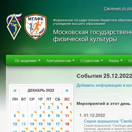
Сведения об об
Федеральное государственное бюджетное образова
учреждение высшего образования
Московская государствен
физической культуры
Об академии
Абитуриентам
Студентам
Наука
С
События 25.12.202
Добавить информацию в ка
«
»
ДЕКАБРЬ 2022
ПН
ВТ
СР
ЧТ
ПТ
СБ
ВС
Мероприятий в этот день 
1
2
3
4
01.12.2022
5
6
7
8
9
10
11
Серия воркшопов "Своб
12
13
14
15
16
17
18
Серия воркшопов "Свобода движ
лопатка, дыхание и немного по
19
25
https://facultetus.ru/activity/39258