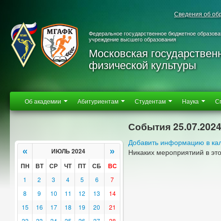
Сведения об об
Федеральное государственное бюджетное образова
учреждение высшего образования
Московская государствен
физической культуры
Об академии
Абитуриентам
Студентам
Наука
С
События 25.07.202
Добавить информацию в ка
«
»
ИЮЛЬ 2024
Никаких мероприятиий в эт
ПН
ВТ
СР
ЧТ
ПТ
СБ
ВС
1
2
3
4
5
6
7
8
9
10
11
12
13
14
15
16
17
18
19
20
21
22
23
24
25
26
27
28