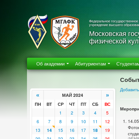
Федеральное государственное
учреждение высшего образова
Московская гос
физической кул
Об академии
Абитуриентам
Студента
Событ
Добавить
«
»
МАЙ 2024
ПН
ВТ
СР
ЧТ
ПТ
СБ
ВС
Меропри
1
2
3
4
5
14.05
6
7
8
9
10
11
12
Фото
13
14
15
16
17
18
19
студе
20
21
22
23
24
25
26
(МГАФ