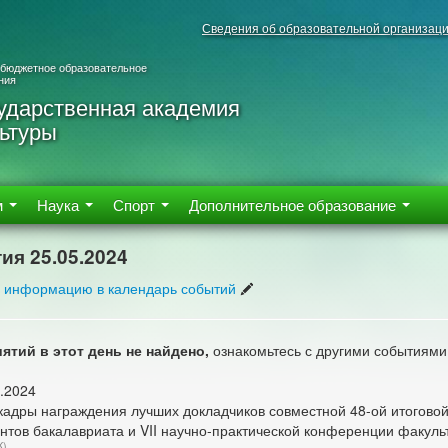
Сведения об образовательной организац
 бюджетное образовательное
ния
ударственная академия
ьтуры
м
Наука
Спорт
Дополнительное образование
ия 25.05.2024
 информацию в календарь событий
ятий в этот день не найдено,
ознакомьтесь с другими событиями
.2024
кадры награждения лучших докладчиков​ совместной 48-ой итогово
нтов бакалавриата и VII научно-практической конференции факуль
К)