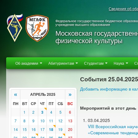
Сведения об об
Федеральное государственное бюджетное образова
учреждение высшего образования
Московская государствен
физической культуры
Об академии
Абитуриентам
Студентам
Наука
С
События 25.04.202
Добавить информацию в ка
«
»
АПРЕЛЬ 2025
ПН
ВТ
СР
ЧТ
ПТ
СБ
ВС
Мероприятий в этот день 
1
2
3
4
5
6
03.04.2025
7
8
9
10
11
12
13
VIII Всероссийская нау
14
15
16
17
18
19
20
«Современные тенденции
21
22
24
25
27