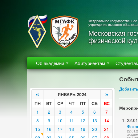
Федеральное государственное
учреждение высшего образова
Московская гос
физической кул
Об академии
Абитуриентам
Студента
Событ
Добавить
«
»
ЯНВАРЬ 2024
ПН
ВТ
СР
ЧТ
ПТ
СБ
ВС
Меропри
1
2
3
4
5
6
7
22.01
8
9
10
11
12
13
14
Фото
15
16
17
18
19
20
21
22.01.
академ
22
23
24
25
26
27
28
обучаю