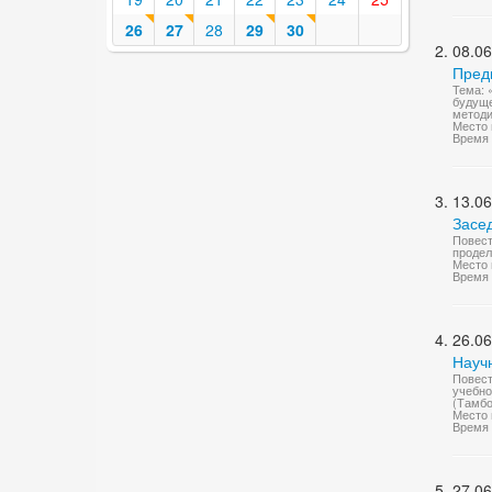
26
27
28
29
30
08.06
Пред
Тема: 
будуще
методи
Место 
Время 
13.06
Засе
Повест
продел
Место 
Время 
26.06
Науч
Повест
учебно
(Тамбо
Место 
Время 
27.06