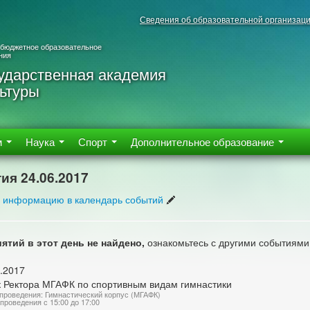
Сведения об образовательной организац
 бюджетное образовательное
ния
ударственная академия
ьтуры
м
Наука
Спорт
Дополнительное образование
ия 24.06.2017
 информацию в календарь событий
ятий в этот день не найдено,
ознакомьтесь с другими событиями
.2017
к Ректора МГАФК по спортивным видам гимнастики
проведения: Гимнастический корпус (МГАФК)
проведения с 15:00 до 17:00