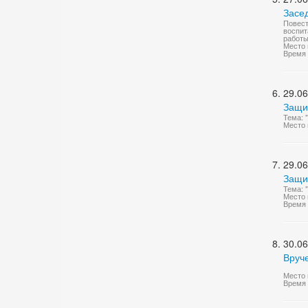
Засе
Повест
воспит
работы
Место 
Время 
29.06
Защи
Тема: 
Место 
29.06
Защи
Тема: 
Место 
Время 
30.06
Вруч
Место 
Время 