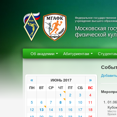
Федеральное государственное
учреждение высшего образова
Московская гос
физической кул
Об академии
Абитуриентам
Студента
Событ
Добавить
«
»
ИЮНЬ 2017
ПН
ВТ
СР
ЧТ
ПТ
СБ
ВС
Меропри
1
2
3
4
01.06
5
6
7
8
9
10
11
Кубо
12
13
14
15
16
17
18
Место 
Время 
19
20
21
22
23
24
25