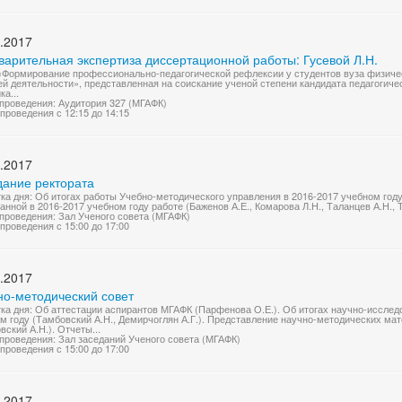
.2017
варительная экспертиза диссертационной работы: Гусевой Л.Н.
«Формирование профессионально-педагогической рефлексии у студентов вуза физиче
й деятельности», представленная на соискание ученой степени кандидата педагогичес
ка...
проведения: Аудитория 327 (МГАФК)
проведения с 12:15 до 14:15
.2017
дание ректората
ка дня: Об итогах работы Учебно-методического управления в 2016-2017 учебном году
анной в 2016-2017 учебном году работе (Баженов А.Е., Комарова Л.Н., Таланцев А.Н., 
проведения: Зал Ученого совета (МГАФК)
проведения с 15:00 до 17:00
.2017
но-методический совет
ка дня: Об аттестации аспирантов МГАФК (Парфенова О.Е.). Об итогах научно-исслед
м году (Тамбовский А.Н., Демирчоглян А.Г.). Представление научно-методических мат
вский А.Н.). Отчеты...
проведения: Зал заседаний Ученого совета (МГАФК)
проведения с 15:00 до 17:00
.2017