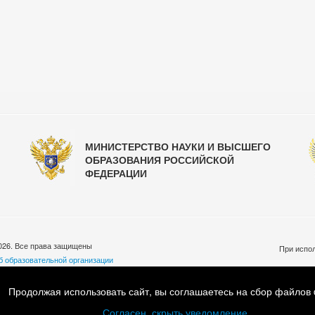
МИНИСТЕРСТВО НАУКИ И ВЫСШЕГО
ОБРАЗОВАНИЯ РОССИЙСКОЙ
ФЕДЕРАЦИИ
026. Все права защищены
При испол
б образовательной организации
бработки персональных данных
ковская обл., Люберецкий р-н, пос. Малаховка, ул. Шоссейная, д.33
Продолжая использовать сайт, вы соглашаетесь на сбор файлов 
7 (495) 501-55-45 Email:
info@mgafk.ru
Согласен, скрыть уведомление