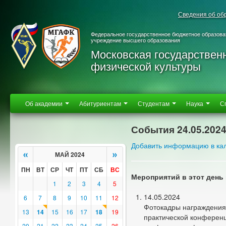
Сведения об об
Федеральное государственное бюджетное образова
учреждение высшего образования
Московская государствен
физической культуры
Об академии
Абитуриентам
Студентам
Наука
С
События 24.05.202
Добавить информацию в ка
«
»
МАЙ 2024
ПН
ВТ
СР
ЧТ
ПТ
СБ
ВС
Мероприятий в этот день 
1
2
3
4
5
14.05.2024
6
7
8
9
10
11
12
Фотокадры награждения 
13
14
15
16
17
18
19
практической конференц
20
21
22
23
24
25
26