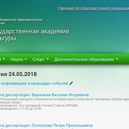
Сведения об образовательной организац
 бюджетное образовательное
ния
ударственная академия
ьтуры
м
Наука
Спорт
Дополнительное образование
ия 24.05.2018
 информацию в календарь событий
та диссертации: Баранюка Виталия Игоревича
«Реализация принципа сопряженного воздействия в спортивной тренировке бойцов арм
ляющей среды».
проведения: Зал заседаний Ученого Совета (МГАФК)
проведения с 11:00 до 12:30
та диссертации: Охлопкова Петра Прокопьевича