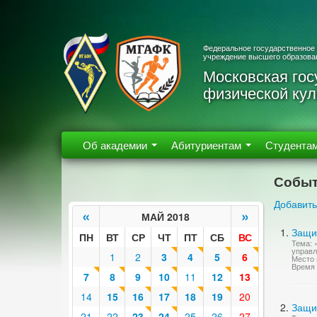
Федеральное государственное
учреждение высшего образова
Московская гос
физической кул
Об академии
Абитуриентам
Студента
Событ
Добавить
«
»
МАЙ 2018
Защи
ПН
ВТ
СР
ЧТ
ПТ
СБ
ВС
Тема: 
управ
1
2
3
4
5
6
Место 
Время 
7
8
9
10
11
12
13
14
15
16
17
18
19
20
Защи
21
22
23
24
25
26
27