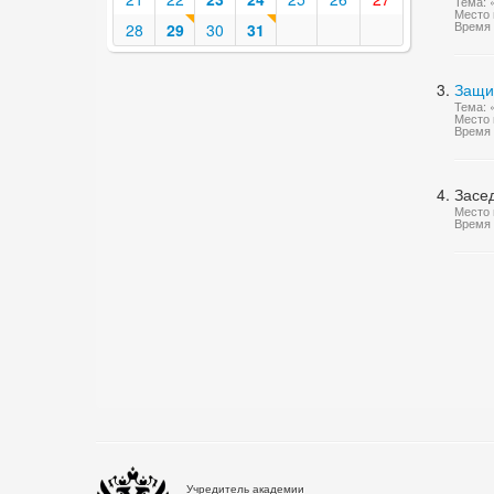
Тема: 
Место 
Время 
28
29
30
31
Защи
Тема: 
Место 
Время 
Засед
Место 
Время 
Учредитель академии