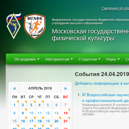
Сведения об об
Федеральное государственное бюджетное образова
учреждение высшего образования
Московская государствен
физической культуры
Об академии
Абитуриентам
Студентам
Наука
С
События 24.04.201
Добавить информацию в ка
«
»
АПРЕЛЬ 2019
III Всероссийская науч
ПН
ВТ
СР
ЧТ
ПТ
СБ
ВС
и профессиональной дея
1
2
3
4
5
6
7
Уважаемые коллеги! В соответ
спорта Российской Федерации 
III Всероссийскую научно-пра
8
9
10
11
12
13
14
(МГАФК)
15
16
17
18
19
20
21
23
27
28