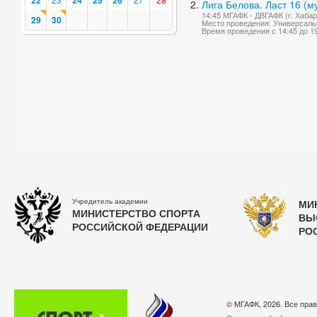
22
24
25
26
Лига Белова. Ласт 16 (
14:45 МГАФК - ДВГАФК (г. Хабар
29
30
Место проведения: Универсаль
Время проведения с 14:45 до 1
Учредитель академии
МИ
МИНИСТЕРСТВО СПОРТА
ВЫ
РОССИЙСКОЙ ФЕДЕРАЦИИ
РО
© МГАФК, 2026. Все пра