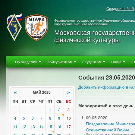
Сведения об об
Федеральное государственное бюджетное образова
учреждение высшего образования
Московская государствен
физической культуры
Об академии
Абитуриентам
Студентам
Наука
С
События 23.05.202
Добавить информацию в ка
«
»
МАЙ 2020
ПН
ВТ
СР
ЧТ
ПТ
СБ
ВС
Мероприятий в этот день 
1
2
3
09.05.2020
4
5
6
7
8
9
10
Поздравление Министра
11
12
13
14
15
16
17
Отечественной Войне
Дорогие друзья! Уважаемые ве
18
19
20
21
23
24