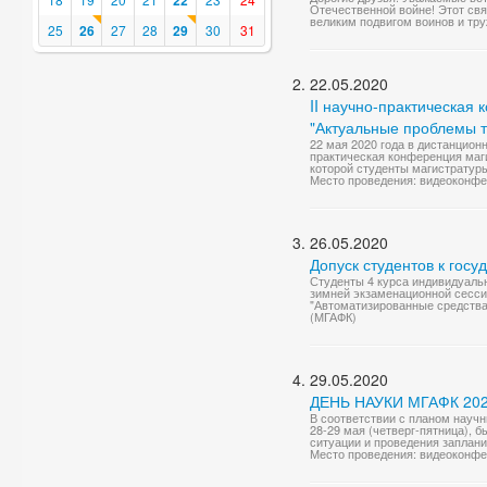
22
Отечественной войне! Этот св
великим подвигом воинов и тру
25
26
27
28
29
30
31
22.05.2020
II научно-практическая
"Актуальные проблемы т
22 мая 2020 года в дистанцио
практическая конференция маг
которой студенты магистратуры 
Место проведения: видеоконф
26.05.2020
Допуск студентов к госу
Студенты 4 курса индивидуаль
зимней экзаменационной сессии
"Автоматизированные средства 
(МГАФК)
29.05.2020
ДЕНЬ НАУКИ МГАФК 2020
В соответствии с планом научн
28-29 мая (четверг-пятница), 
ситуации и проведения заплан
Место проведения: видеоконф