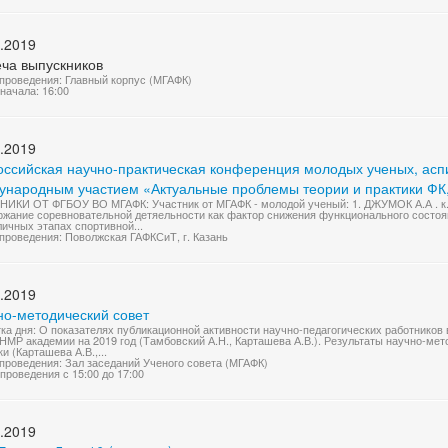
.2019
еча выпускников
проведения: Главный корпус (МГАФК)
начала: 16:00
.2019
оссийская научно-практическая конференция молодых ученых, аспи
ународным участием «Актуальные проблемы теории и практики ФК,
ИКИ ОТ ФГБОУ ВО МГАФК: Участник от МГАФК - молодой ученый: 1. ДЖУМОК А.А . к.
ржание соревновательной детяельности как фактор снижения функционального состоя
личных этапах спортивной...
проведения: Поволжская ГАФКСиТ, г. Казань
.2019
но-методический совет
ка дня: О показателях публикационной активности научно-педагогических работников ву
НМР академии на 2019 год (Тамбовский А.Н., Карташева А.В.). Результаты научно-ме
и (Карташева А.В.,...
проведения: Зал заседаний Ученого совета (МГАФК)
проведения с 15:00 до 17:00
.2019