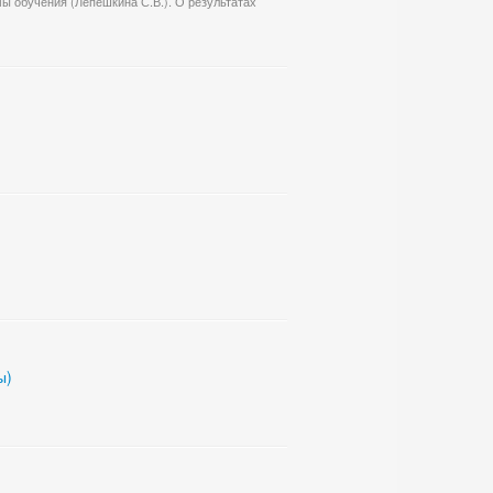
ы обучения (Лепешкина С.В.). О результатах
ы)