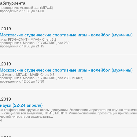
 абитуриента
проведения: Актовый зал (МГАФК)
проведения с 11:30 до 14:00
.2019
 Московские студенческие спортивные игры - волейбол (мужчины)
нал РГУФКСМиТ - МГАФК Счет: 3:2
проведения: г. Москва, РГУФКСМиТ, зал 230
проведения с 19:30 до 21:15
.2019
 Московские студенческие спортивные игры - волейбол (мужчины)
а 3 место. МГАФК - МАДИ Счет: 0:3
проведения: г. Москва, РГУФКСМиТ, зал 230 (МГАФК)
проведения с 12:00 до 13:30
.2019
науки (22-24 апреля)
е конференции, круглые столы, дискуссии. Экспозиция и презентация научно-техничес
 и специалистов академии, НИИТ, МКНИЛ. Мини-экспозиции, презентации приглашенны
ческой литературы издательств...
К)