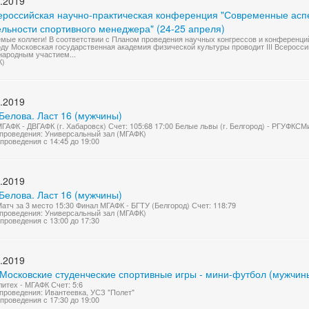
.2019
Всероссийская научно-практическая конференция "Современные асп
ельности спортивного менеджера" (24-25 апреля)
мые коллеги! В соответствии с Планом проведения научных конгрессов и конференци
оду Московская государственная академия физической культуры проводит III Всерос
ародным участием...
К)
.2019
Белова. Ласт 16 (мужчины)
МГАФК - ДВГАФК (г. Хабаровск) Счет: 105:68 17:00 Белые львы (г. Белгород) - РГУФКСМ
проведения: Универсальный зал (МГАФК)
проведения с 14:45 до 19:00
.2019
Белова. Ласт 16 (мужчины)
Матч за 3 место 15:30 Финал МГАФК - БГТУ (Белгород) Счет: 118:79
проведения: Универсальный зал (МГАФК)
проведения с 13:00 до 17:30
.2019
 Московские студенческие спортивные игры - мини-футбол (мужчин
итех - МГАФК Счет: 5:6
проведения: Ивантеевка, УСЗ "Полет"
проведения с 17:30 до 19:00