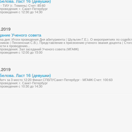
Белова. Ласт 16 (девушки)
- ТИУ (г. Тюмень) Счет: 85:60
проведения: г. Санкт-Петербург
проведения с 12:30 до 14:30
.2019
дание Ученого совета
ка дня: Итоги проведения Дня абитуриента ( Шульгин Г.Е.). О мероприятиях по соде
ников ( Пензенская С.В.). Представление к присвоению ученого звания доцента ( Стог
ости к проведению...
проведения: Зал заседаний Ученого совета (МГАФК)
проведения с 12:00 до 15:00
.2019
Белова. Ласт 16 (девушки)
Матч за 3 место 12:20 Финал СПБПУСанкт-Петербург - МГАФК Счет: 100:63
проведения: г. Санкт-Петербург
проведения с 10:30 до 14:30