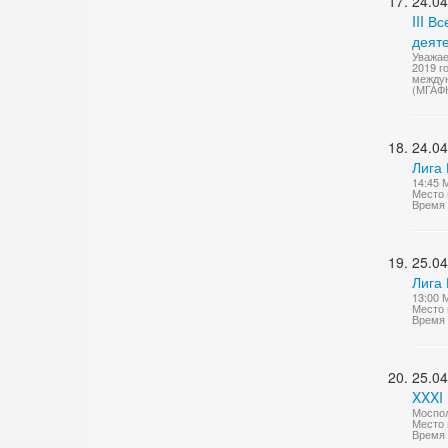
24.04
III 
деят
Уважае
2019 г
междун
(МГАФ
24.04
Лига 
14:45 
Место 
Время 
25.04
Лига 
13:00 
Место 
Время 
25.04
XXXI
Моспол
Место 
Время 