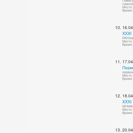
Повест
самооб
Место 
Время 
16.04
XXXI
РАНХиГ
Место 
Время 
17.04
Перв
первен
Место 
Время 
18.04
XXXI
МГАФК 
Место 
Время 
20.04