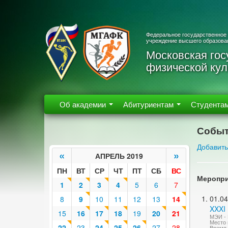
Федеральное государственное
учреждение высшего образова
Московская гос
физической кул
Об академии
Абитуриентам
Студента
Событ
Добавить
«
»
АПРЕЛЬ 2019
ПН
ВТ
СР
ЧТ
ПТ
СБ
ВС
Меропри
1
2
3
4
5
6
7
01.04
8
9
10
11
12
13
14
XXXI 
15
16
17
18
19
20
21
МЭИ - 
Место п
22
23
24
25
26
27
28
Время 