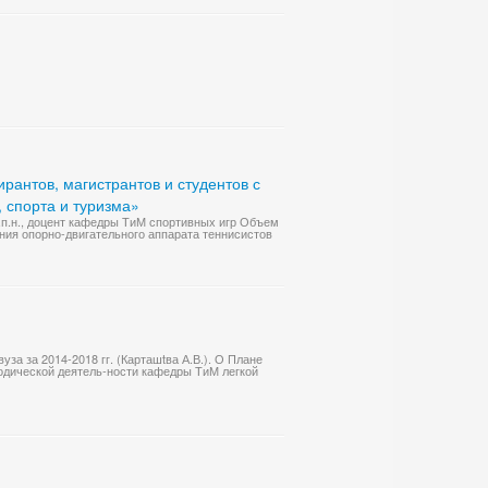
рантов, магистрантов и студентов с
 спорта и туризма»
п.н., доцент кафедры ТиМ спортивных игр Объем
ния опорно-двигательного аппарата теннисистов
за за 2014-2018 гг. (Карташtва А.В.). О Плане
тодической деятель-ности кафедры ТиМ легкой