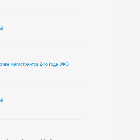
ы)
ике магистрантов 2-го года ЗФО
ы)