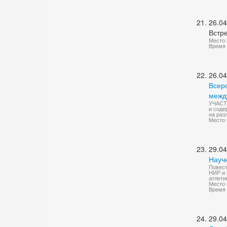
26.04
Встр
Место 
Время 
26.04
Всер
межд
УЧАСТН
и соде
на раз
Место 
29.04
Науч
Повест
НИР и 
атлетик
Место 
Время 
29.04