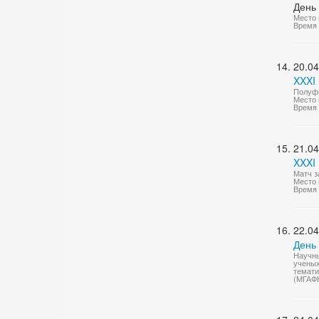
День
Место 
Время 
20.04
XXXI
Полуфи
Место 
Время 
21.04
XXXI
Матч з
Место 
Время 
22.04
День 
Научны
ученых
темати
(МГАФ