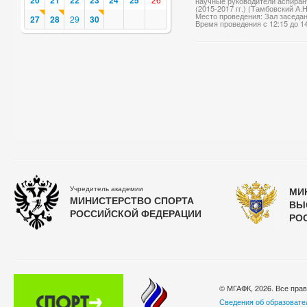
20
21
22
23
24
25
научные руководители аспирант
(2015-2017 гг.) (Тамбовский А.Н
Место проведения: Зал заседа
27
28
29
30
Время проведения с 12:15 до 1
Учредитель академии
МИ
МИНИСТЕРСТВО СПОРТА
ВЫ
РОССИЙСКОЙ ФЕДЕРАЦИИ
РО
© МГАФК, 2026. Все пра
Сведения об образовате