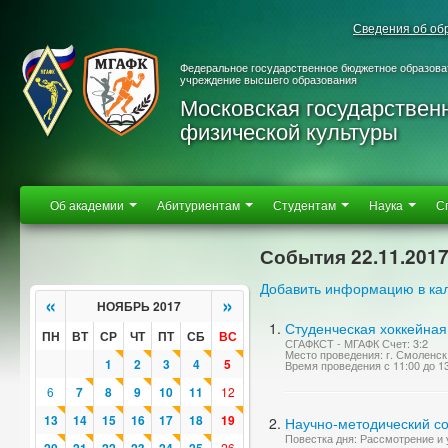
Сведения об об
Федеральное государственное бюджетное образова
учреждение высшего образования
Московская государствен
физической культуры
Об академии
Абитуриентам
Студентам
Наука
С
События 22.11.201
Добавить информацию в ка
«
»
НОЯБРЬ 2017
Студенческая хоккейная
ПН
ВТ
СР
ЧТ
ПТ
СБ
ВС
СГАФКСТ - МГАФК Счет: 3:2
Место проведения: г. Смоленск,
1
2
3
4
5
Время проведения с 11:00 до 1
6
7
8
9
10
11
12
13
14
15
16
17
18
19
Научно-методический со
Повестка дня: Рассмотрение и
26