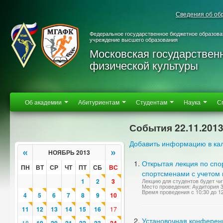
Сведения об об
Федеральное государственное бюджетное образова
учреждение высшего образования
Московская государствен
физической культуры
Об академии
Абитуриентам
Студентам
Наука
С
События 22.11.201
Добавить информацию в ка
«
»
НОЯБРЬ 2013
Открытая лекция по сп
ПН
ВТ
СР
ЧТ
ПТ
СБ
ВС
спортсменами с учетом 
1
2
3
Лекцию для студентов будет чит
Место проведения: Аудитория 
Время проведения с 10:30 до 1
4
5
6
7
8
9
10
11
12
13
14
15
16
17
Установочная конференц
18