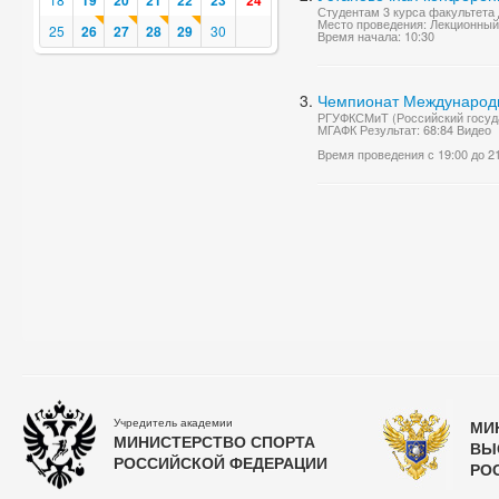
19
20
21
22
23
24
Студентам 3 курса факультета
Место проведения: Лекционный
25
26
27
28
29
30
Время начала: 10:30
Чемпионат Международно
РГУФКСМиТ (Российский госуда
МГАФК Результат: 68:84 Видео
Время проведения с 19:00 до 2
Учредитель академии
МИ
МИНИСТЕРСТВО СПОРТА
ВЫ
РОССИЙСКОЙ ФЕДЕРАЦИИ
РО