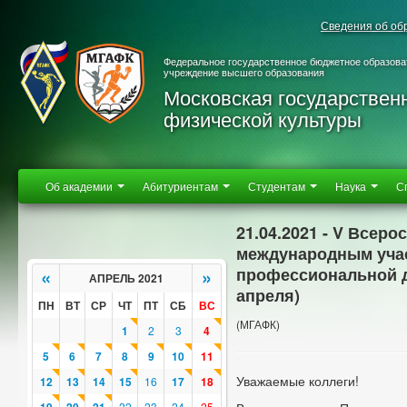
Сведения об об
Федеральное государственное бюджетное образова
учреждение высшего образования
Московская государствен
физической культуры
Об академии
Абитуриентам
Студентам
Наука
С
21.04.2021 - V Всер
международным учас
профессиональной д
«
»
АПРЕЛЬ 2021
апреля)
ПН
ВТ
СР
ЧТ
ПТ
СБ
ВС
(МГАФК)
1
2
3
4
5
6
7
8
9
10
11
Уважаемые коллеги!
12
13
14
15
16
17
18
22
23
24
25