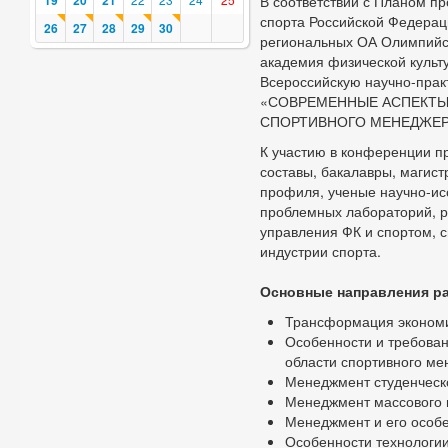
19
20
21
В соответствии с Планом п
спорта Российской Федера
26
27
28
29
30
региональных ОА Олимпийск
академия физической культ
Всероссийскую научно-пра
«СОВРЕМЕННЫЕ АСПЕКТЫ
СПОРТИВНОГО МЕНЕДЖЕРА»,
К участию в конференции п
составы, бакалавры, магист
профиля, ученые научно-исс
проблемных лабораторий, р
управления ФК и спортом, 
индустрии спорта.
Основные направления р
Трансформация экономич
Особенности и требован
области спортивного ме
Менеджмент студенческо
Менеджмент массового 
Менеджмент и его особе
Особенности технологии