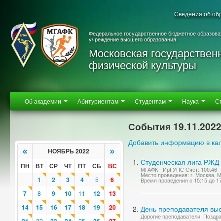
Сведения об об
Федеральное государственное бюджетное образова
учреждение высшего образования
Московская государствен
физической культуры
Об академии
Абитуриентам
Студентам
Наука
С
События 19.11.202
Добавить информацию в ка
«
»
НОЯБРЬ 2022
Студенческая лига РЖД 
ПН
ВТ
СР
ЧТ
ПТ
СБ
ВС
МГАФК - ИрГУПС Счет: 100:46
Место проведения: г. Москва, 
1
2
3
4
5
6
Время проведения с 15:15 до 1
7
8
9
10
11
12
13
14
15
16
17
18
19
20
День преподавателя вы
Дорогие преподаватели! Поздр
22
25