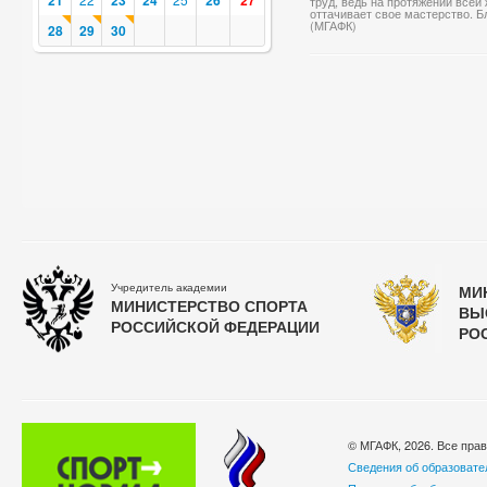
21
23
24
26
27
труд, ведь на протяжении всей
оттачивает свое мастерство. Б
(МГАФК)
28
29
30
Учредитель академии
МИ
МИНИСТЕРСТВО СПОРТА
ВЫ
РОССИЙСКОЙ ФЕДЕРАЦИИ
РО
© МГАФК, 2026. Все пра
Сведения об образовате