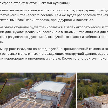
 в сфере строительства", - сказал Хуснуллин.
ловам, на первом этаже комплекса построят ледовую арену с триб
ративного и тренерского состава. Там же будет расположен трена
вительный блок: кабинет врача, процедурная и массажная.
ом этаже студенты будут тренироваться в залах акробатической и 
и для "сухого" плавания, бассейне с вышками и трамплином для п
ены раздевально-душевые блоки, учебные классы и кабинеты препо
н.
мьер рассказал, что на сегодня учебно-тренировочный комплекс г
е основных монолитных и ограждающих конструкций здания, ведетс
их перегородок и инженерных систем. Кроме того, строители прис