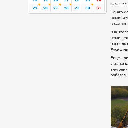
заказчик
25
26
27
28
29
30
31
По его с
админист
восстано
"На втор
помещени
располож
Хуснулли
Вице-пре
установк
внутренн
работам.