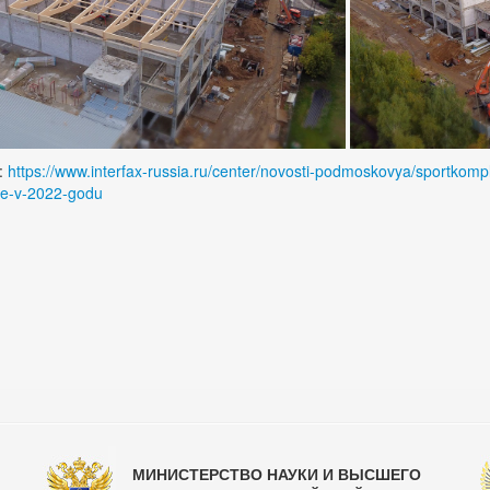
:
https://www.interfax-russia.ru/center/novosti-podmoskovya/sportkompl
e-v-2022-godu
МИНИСТЕРСТВО НАУКИ И ВЫСШЕГО