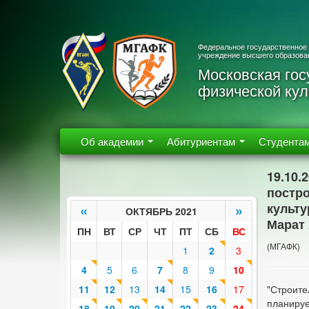
Федеральное государственное
учреждение высшего образова
Московская гос
физической кул
Об академии
Абитуриентам
Студента
19.10.
постро
культу
«
»
ОКТЯБРЬ 2021
Марат
ПН
ВТ
СР
ЧТ
ПТ
СБ
ВС
(МГАФК)
1
2
3
4
5
6
7
8
9
10
11
12
13
14
15
16
17
"Строите
планируе
18
19
20
21
22
23
24