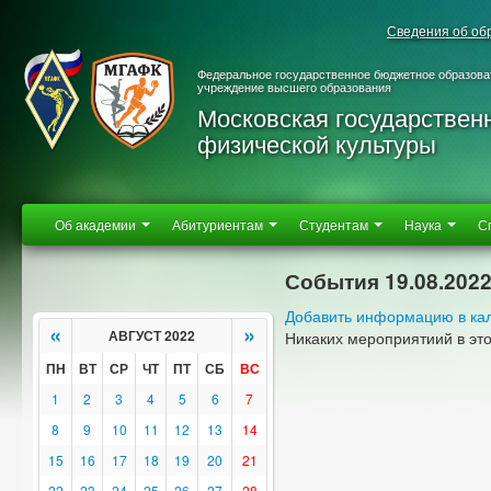
Сведения об об
Федеральное государственное бюджетное образова
учреждение высшего образования
Московская государствен
физической культуры
Об академии
Абитуриентам
Студентам
Наука
С
События 19.08.202
Добавить информацию в ка
«
»
АВГУСТ 2022
Никаких мероприятиий в эт
ПН
ВТ
СР
ЧТ
ПТ
СБ
ВС
1
2
3
4
5
6
7
8
9
10
11
12
13
14
15
16
17
18
19
20
21
22
23
24
25
26
27
28