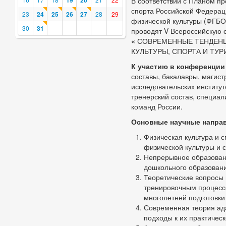
19
20
В соответствии с Планом п
спорта Российской Федерац
23
24
25
26
27
28
29
физической культуры (ФГБО
30
31
проводят V Всероссийскую
«
СОВРЕМЕННЫЕ ТЕНДЕНЦ
КУЛЬТУРЫ, СПОРТА И ТУ
К участию в конференции
составы, бакалавры, магист
исследовательских институт
тренерский состав, специа
команд России.
Основные научные напра
Физическая культура и с
физической культуры и 
Непрерывное образовани
дошкольного образован
Теоретические вопросы 
тренировочным процессо
многолетней подготовки
Современная теория ада
подходы к их практичес