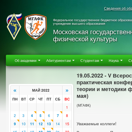
Сведения об об
Федеральное государственное бюджетное образова
учреждение высшего образования
Московская государствен
физической культуры
Об академии
Абитуриентам
Студентам
Наука
С
19.05.2022 - V Всер
практическая конфе
теории и методики ф
«
»
МАЙ 2022
мая)
ПН
ВТ
СР
ЧТ
ПТ
СБ
ВС
(МГАФК)
1
2
3
4
5
6
7
8
Уважаемые коллеги!
9
10
11
12
13
14
15
16
17
18
21
22